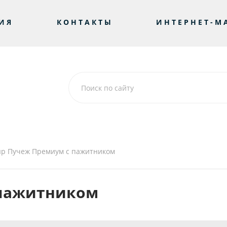
ИЯ
КОНТАКТЫ
ИНТЕРНЕТ-М
р Пучеж Премиум с пажитником
 пажитником