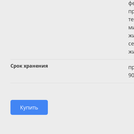
ф
п
т
м
ж
с
ж
Срок хранения
пр
90
Купить