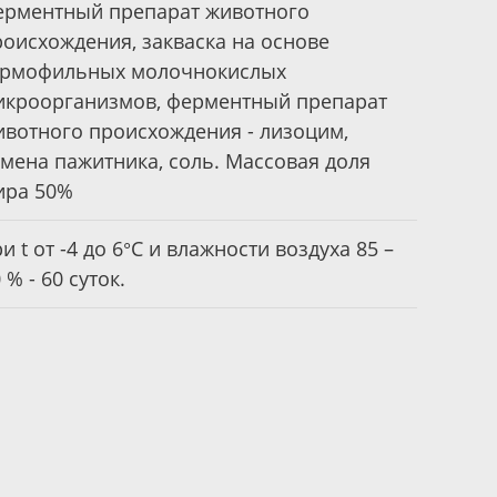
ерментный препарат животного
роисхождения, закваска на основе
ермофильных молочнокислых
икроорганизмов, ферментный препарат
ивотного происхождения - лизоцим,
емена пажитника, соль. Массовая доля
ира 50%
и t от -4 до 6°С и влажности воздуха 85 –
 % - 60 суток.