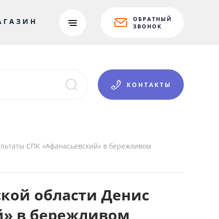
ОБРАТНЫЙ
АГАЗИН
ЗВОНОК
КОНТАКТЫ
ультаты СПК «Афанасьевский» в бережливом
ской области Денис
й» в бережливом