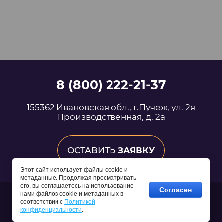
8 (800) 222-21-37
155362 Ивановская обл., г.Пучеж, ул. 2я
Производственная, д. 2а
ОСТАВИТЬ
ЗАЯВКУ
Этот сайт использует файлы cookie и
метаданные. Продолжая просматривать
его, вы соглашаетесь на использование
Согласен
нами файлов cookie и метаданных в
Создание,
разработка сайта
— студия Мегагрупп.ру.
соответствии с
Политикой
Copyright © 2017 - 2026 ООО ПУЧЕЖСКИЙ
конфиденциальности
.
СЫРОДЕЛЬНЫЙ ЗАВОД