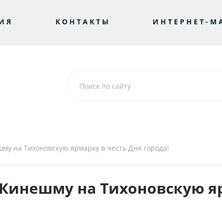
ИЯ
КОНТАКТЫ
ИНТЕРНЕТ-М
му на Тихоновскую ярмарку в честь Дня города!
Кинешму на Тихоновскую яр