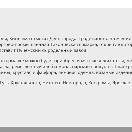
июня, Кинешма отметит День города. Традиционно в течени
ргово-промышленная Тихоновская ярмарка, открытие которо
дставит Пучежский сыродельный завод.
а ярмарке можно будет приобрести мясные деликатесы, мед,
сла, ремесленный хлеб и монастырские продукты. Также р
лины, хрусталя и фарфора, льняная одежда, вязаные изделия
 Гусь-Хрустального, Нижнего Новгорода, Костромы, Ярослав